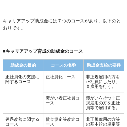
キャリアアップ助成金には７つのコースがあり、以下のと
おりです。
■キャリアアップ育成の助成金のコース
助成金の目的
コースの名称
助成金支給の要件
正社員化の支援に
正社員化コース
非正規雇用の方を
関するコース
正社員にしたり、
直雇用を行う。
障がい者正社員コ
障がいを持つ非正
ース
規雇用の方を正社
員等で雇用する。
処遇改善に関する
賃金規定等改定コ
非正規雇用の方等
コース
ース
の基本給の規定等