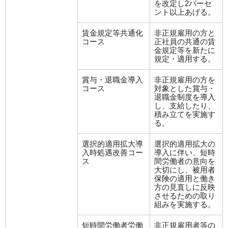
を改定し2パーセ
ント以上あげる。
賃金規定等共通化
非正規雇用の方と
コース
正社員の共通の賃
金規定等を新たに
規定・適用する。
賞与・退職金導入
非正規雇用の方を
コース
対象とした賞与・
退職金制度を導入
し、支給したり、
積み立てを実施す
る。
選択的適用拡大導
選択的適用拡大の
入時処遇改善コー
導入に伴い、短時
ス
間労働者の意向を
大切にし、被用者
保険の適用と働き
方の見直しに反映
させるための取り
組みを実施する。
短時間労働者労働
非正規雇用者等の