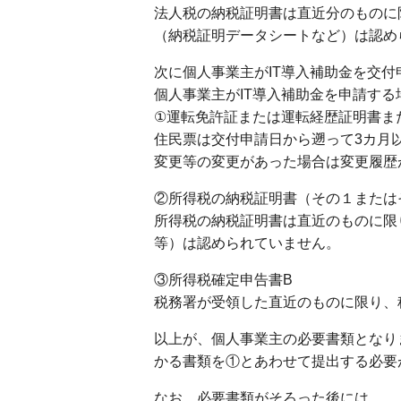
法人税の納税証明書は直近分のものに
（納税証明データシートなど）は認め
次に個人事業主がIT導入補助金を交
個人事業主がIT導入補助金を申請す
①運転免許証または運転経歴証明書ま
住民票は交付申請日から遡って3カ月
変更等の変更があった場合は変更履歴
②所得税の納税証明書（その１または
所得税の納税証明書は直近のものに限
等）は認められていません。
③所得税確定申告書B
税務署が受領した直近のものに限り、
以上が、個人事業主の必要書類となり
かる書類を①とあわせて提出する必要
なお、必要書類がそろった後には、