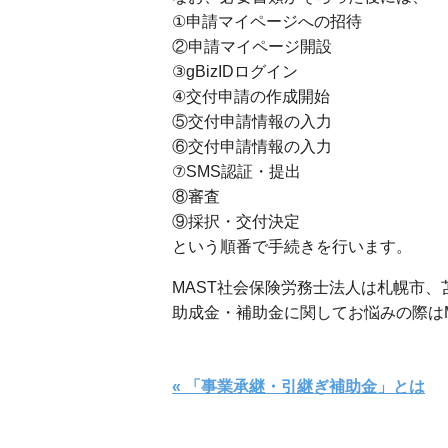
①申請マイページへの招待
②申請マイページ開設
③gBizIDログイン
④交付申請の作成開始
⑤交付申請情報の入力
⑥交付申請情報の入力
⑦SMS認証・提出
⑧審査
⑨採択・交付決定
という順番で手続きを行います。
MAST社会保険労務士法人は札幌市
助成金・補助金に関してお悩みの際は
« 「事業承継・引継ぎ補助金」とは